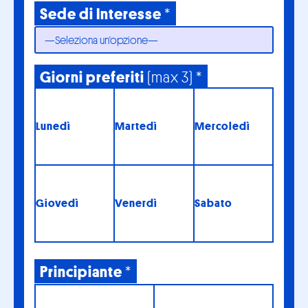
Sede di Interesse
*
Giorni preferiti
(max 3) *
Lunedì
Martedì
Mercoledì
Giovedì
Venerdì
Sabato
Principiante
*