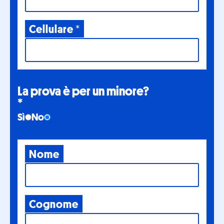
Cellulare
*
La prova è per un minore?
*
Sì
No
Nome
Cognome