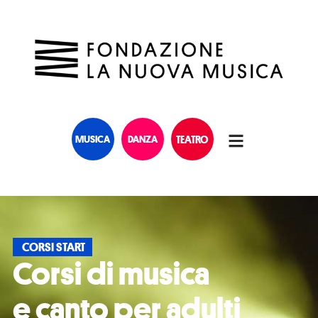
MUSICA
DANZA
TEATRO
CORSI START
Corsi di musica
e canto per adulti