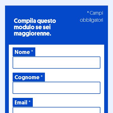
* Campi
Compila questo
obbligatori
modulo
se sei
maggiorenne.
Nome
*
Cognome
*
Email
*