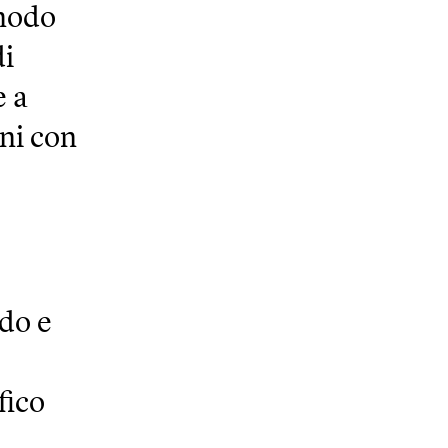
 modo
di
e a
ni con
do e
fico