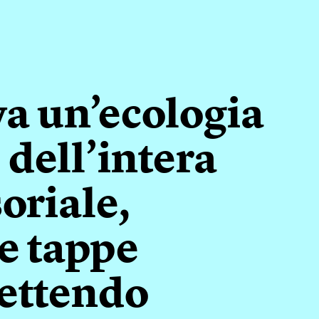
va un’ecologia
 dell’intera
oriale,
le tappe
mettendo