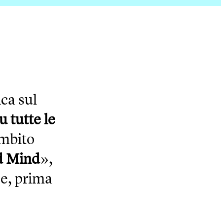
ca sul
u tutte le
ambito
d Mind
»,
 e, prima