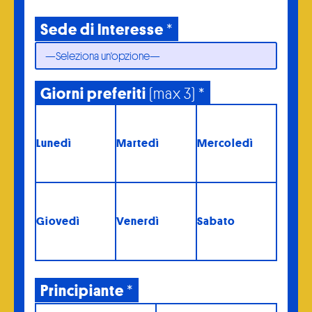
Sede di Interesse
*
Giorni preferiti
(max 3) *
Lunedì
Martedì
Mercoledì
Giovedì
Venerdì
Sabato
Principiante
*