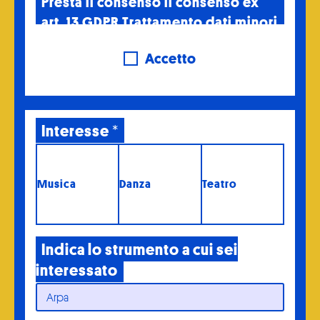
Presta il consenso il consenso ex
art. 13 GDPR Trattamento dati minori
Accetto
Interesse
*
Musica
Danza
Teatro
Indica lo strumento a cui sei
interessato