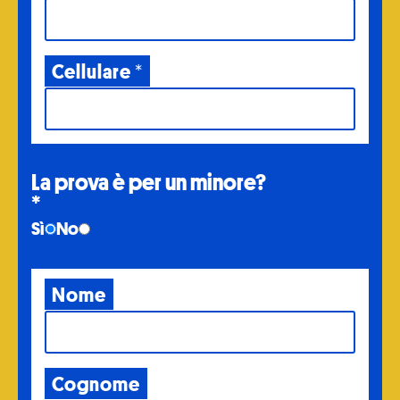
Cellulare
*
La prova è per un minore?
*
Sì
No
Nome
Cognome