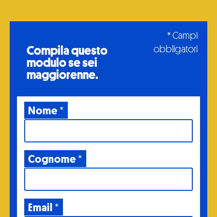
* Campi
Compila questo
obbligatori
modulo
se sei
maggiorenne.
Nome
*
Cognome
*
Email
*