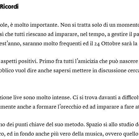
 Ricordi
scuole, è molto importante. Non si tratta solo di un moment
sì che tutti riescano ad imparare, nel tempo, a gestire il p
st’anno, saranno molto frequenti ed il 24 Ottobre sarà la 
 aspetti positivi. Primo fra tutti l’amicizia che può nasce
ubblico vuol dire anche sapersi mettere in discussione ce
one live sono molto intense. Ci si trova davanti a diffico
amente anche a formare l’orecchio ed ad imparare a fare at
uno dei punti chiave del suo metodo. Spazio sì allo studio 
co, ed in fondo anche più vero della musica, ovvero quello 