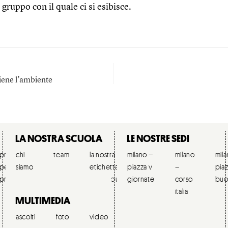
 gruppo con il quale ci si esibisce.
iene l’ambiente
LA NOSTRA SCUOLA
LE NOSTRE SEDI
preparazione
chi
orchestre
team
ricordi
la nostra
per le
milano –
collaborazione
corsi
milano
lavora
mil
per ballerini
siamo
live
etichetta
scuole
piazza v
& partners
estivi
–
con
pia
professionisti
pubbliche
giornate
corso
noi
buo
italia
MULTIMEDIA
ascolti
foto
video