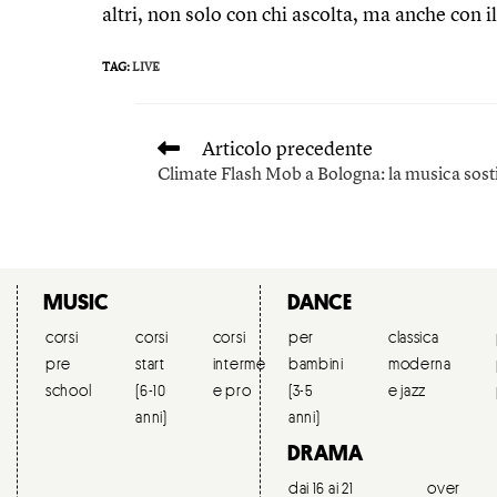
altri, non solo con chi ascolta, ma anche con il
TAG
:
LIVE
Articolo precedente
Climate Flash Mob a Bologna: la musica sost
MUSIC
DANCE
corsi
corsi
corsi
per
dipartimento
classica
corsi
pre
start
intermedi
bambini
nuove
moderna
over
school
(6-10
e pro
(3-5
tecnologie
e jazz
18
anni)
anni)
musicali
DRAMA
dai 16 ai 21
over