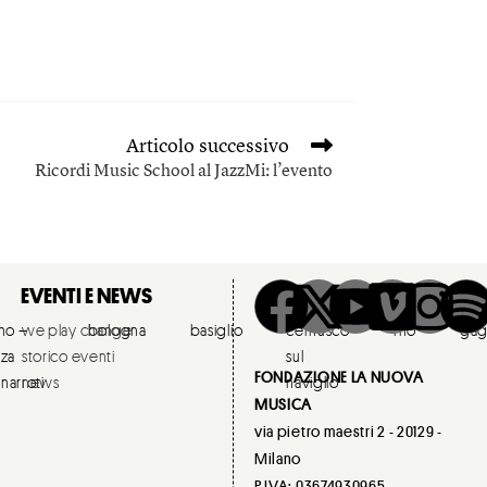
Articolo successivo
Ricordi Music School al JazzMi: l’evento
EVENTI E NEWS
ano –
we play change
bologna
basiglio
cernusco
rho
gag
zza
storico eventi
sul
FONDAZIONE LA NUOVA
narroti
news
naviglio
MUSICA
via pietro maestri 2 - 20129 -
Milano
P.IVA: 03674930965