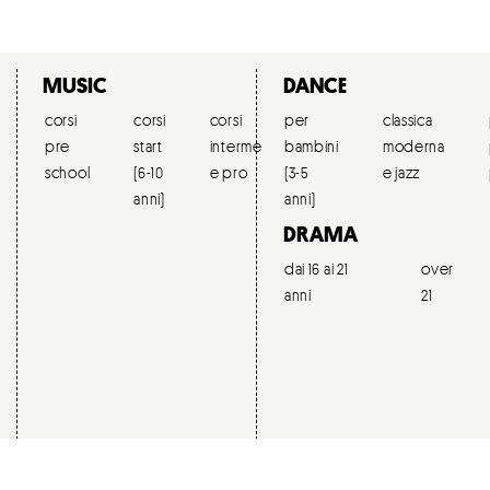
MUSIC
DANCE
corsi
corsi
corsi
per
dipartimento
classica
corsi
pre
start
intermedi
bambini
nuove
moderna
over
school
(6-10
e pro
(3-5
tecnologie
e jazz
18
anni)
anni)
musicali
DRAMA
dai 16 ai 21
over
anni
21