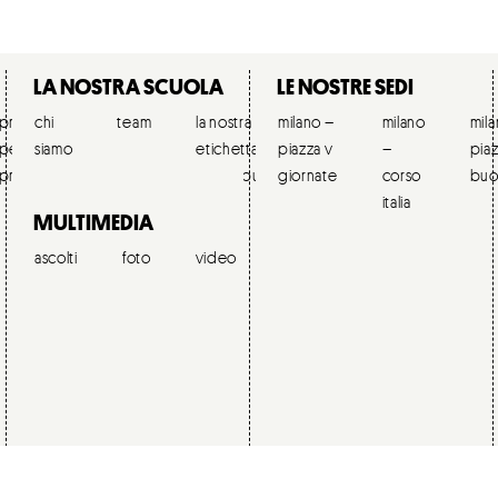
LA NOSTRA SCUOLA
LE NOSTRE SEDI
preparazione
chi
orchestre
team
ricordi
la nostra
per le
milano –
collaborazione
corsi
milano
lavora
mil
per ballerini
siamo
live
etichetta
scuole
piazza v
& partners
estivi
–
con
pia
professionisti
pubbliche
giornate
corso
noi
buo
italia
MULTIMEDIA
ascolti
foto
video