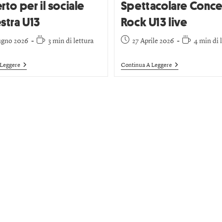
to per il sociale
Spettacolare Conce
stra U13
Rock U13 live
ugno 2026
3 min di lettura
27 Aprile 2026
4 min di 
 Leggere
Continua A Leggere