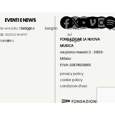
EVENTI E NEWS
ano –
we play change
bologna
basiglio
cernusco
rho
gag
zza
storico eventi
sul
FONDAZIONE LA NUOVA
narroti
news
naviglio
MUSICA
via pietro maestri 2 - 20129 -
Milano
P.IVA: 03674930965
privacy policy
cookie policy
condizioni d'uso