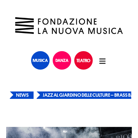
MUSICA
DANZA
TEATRO
NEWS
JAZZ AL GIARDINO DELLE CULTURE – BRASS BA