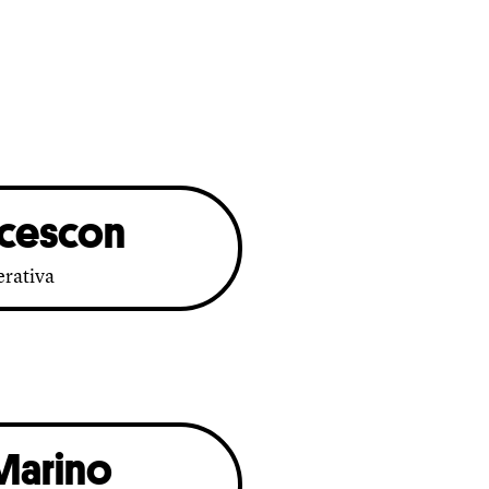
ncescon
erativa
Marino