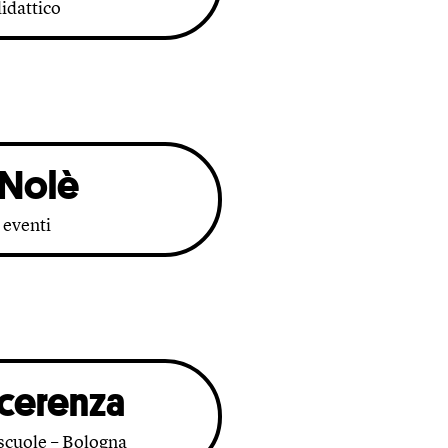
idattico
 Nolè
 eventi
cerenza
 scuole – Bologna