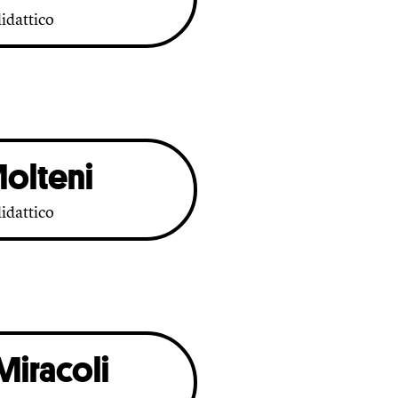
idattico
olteni
idattico
Miracoli