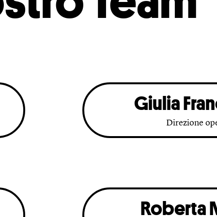
ostro Team
Giulia Fra
Direzione op
Roberta 