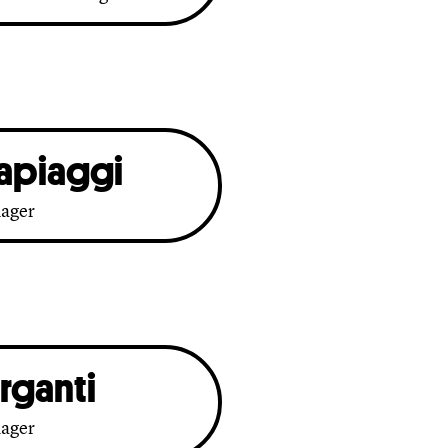
apiaggi
ager
rganti
ager